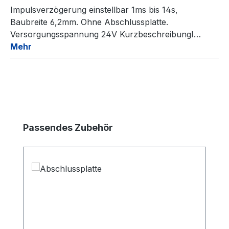
Impulsverzögerung einstellbar 1ms bis 14s,
Baubreite 6,2mm. Ohne Abschlussplatte.
Versorgungsspannung 24V KurzbeschreibungI…
Mehr
Produktgalerie überspringen
Passendes Zubehör