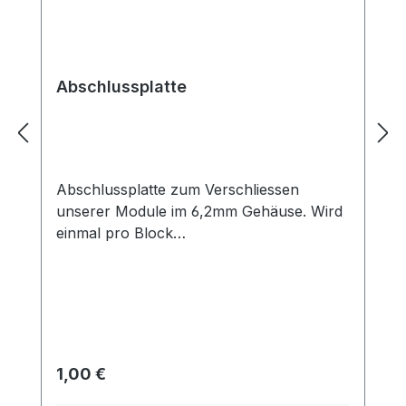
Abschlussplatte
Abschlussplatte zum Verschliessen
unserer Module im 6,2mm Gehäuse. Wird
einmal pro Block
benötigt.KurzbeschreibungDiese
Abschlussplatte dient zum Verschliessen
unserer Module der Baubreite 6,2mm.
Werden mehrere Module
aneinandergereiht, so ist nur das letze
Gerät dieser Reihe zu verschliessen. Bei
Regulärer Preis:
1,00 €
Montage eines einzelnen Moduls wir die