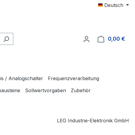
Deutsch
0,00 €
Ware
is / Analogschalter
Frequenzverarbeitung
bausteine
Sollwertvorgaben
Zubehör
LEG Industrie-Elektronik GmbH