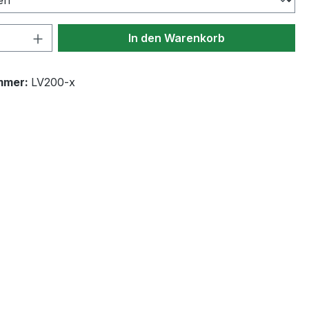
 Anzahl: Gib den gewünschten Wert ein 
In den Warenkorb
mmer:
LV200-x