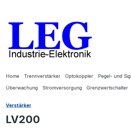
m Hauptinhalt springen
Zur Suche springen
Zur Hauptnavigation springen
Home
Trennverstärker
Optokoppler
Pegel- und Si
Überwachung
Stromversorgung
Grenzwertschalter
Verstärker
LV200